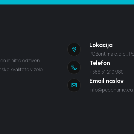
Lokacija
PCBontime d.o.o., Po
en in hitro odziven
Telefon
sko kvaliteto v zelo
+386 51 210 980
Email naslov
info@pcbontime.eu