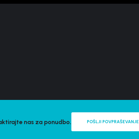
ktirajte nas za ponudbo.
POŠLJI POVPRAŠEVANJE