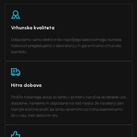
2
3
5
1
1
1
2
4
0
0
Vrhunska kvaliteta
Dobavljamo samo elektroniko najvišjega kakovostnega razreda.
0
1
3
Kakovost pregledujemo v laboratoriju in garantiramo vrhunsko
kvaliteto.
0
2
Hitra dobava
1
Plošče tiskanega vezja so lahko v primeru naročila do desete ure
dopoldne, narejene in odposlane na Vaš naslov že naslednji dan.
0
Manjše količine plošč pa lahko opremimo oziroma asembliramo
že v roku treh delovnih dni.