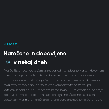
HITROST
Naročeno in dobavljeno
v nekaj dneh
Plošče tiskanega vezja Vam lahko ponudimo izdelane v enem delovnem
dnevu, ponujamo pa tudi daljše dobavne roke in s tem povezano
optimizirano ceno. Plošče pa Vam opremimo oziroma asembliramo v
roku treh delovnih dni, če so seveda komponente na zalogi pri
kataloških ponudnikih. Če oddate naročilo do 10. ure dopoldne, se šteje
kot prvi delovni dan odprema naslednjega dne. Šablone za spajkalno
pasto Vam v primeru naročila do 10. ure dopoldne pošljemo še isti dan.