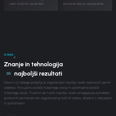
vseh možnih variantah
dvostranske ali večplastne
O NAS
Znanje in tehnologija
najboljši rezultati
Glavni cilj našega podjetja je zagotavljati najvišjo raven kakovosti samih
izdelkov. Ponujamo plošče tiskanega vezja in opremljene plošče
tiskanega vezja. Trudimo se nuditi najvišjo raven prilagajanja potrebam
poslovnih partnerjev ter zagotavljanja točnih dobav, skladno z obljubami
in potrditvami.