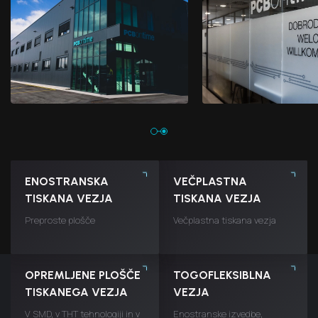
ENOSTRANSKA
VEČPLASTNA
TISKANA VEZJA
TISKANA VEZJA
Preproste plošče
Večplastna tiskana vezja
OPREMLJENE PLOŠČE
TOGOFLEKSIBLNA
TISKANEGA VEZJA
VEZJA
V SMD, v THT tehnologiji in v
Enostranske izvedbe,