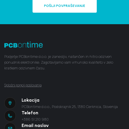
POŠLJI POVPRAŠEVANJE
Podjetje PCBontime d.o.o. je zanesljiv, natančen in hitro odziven
ponudnik elektronike. Zagotavljamo vam vrhunsko kvaliteto v zelo
kratkem odzivnem času.
Splošni pogoji poslovanja
Lokacija
PCBontime d.o.o., Podskrajnik 25, 1380 Cerknica, Slovenija
Telefon
+386 51 210 980
Email naslov