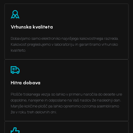
2
3
5
1
1
1
2
4
0
0
Vrhunska kvaliteta
Dobavljamo samo elektroniko najvišjega kakovostnega razreda.
0
1
3
Kakovost pregledujemo v laboratoriju in garantiramo vrhunsko
kvaliteto.
0
2
Hitra dobava
1
Plošče tiskanega vezja so lahko v primeru naročila do desete ure
dopoldne, narejene in odposlane na Vaš naslov že naslednji dan.
0
Manjše količine plošč pa lahko opremimo oziroma asembliramo
že v roku treh delovnih dni.