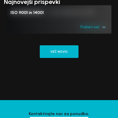
Najnovejši prispevki
Dobrodošli pri nas v prenovljenih prostorih
SE PCBONTIME
ISO 9001 in 14001
Preberi več
Preberi več
Preberi več
VEČ NOVIC
Kontaktirajte nas za ponudbo.