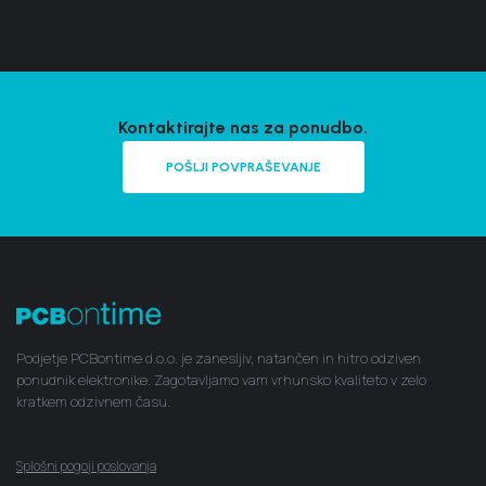
Kontaktirajte nas za ponudbo.
POŠLJI POVPRAŠEVANJE
Podjetje PCBontime d.o.o. je zanesljiv, natančen in hitro odziven
ponudnik elektronike. Zagotavljamo vam vrhunsko kvaliteto v zelo
kratkem odzivnem času.
Splošni pogoji poslovanja